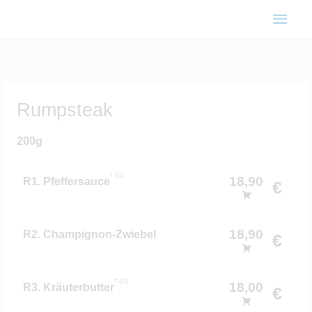
Zum
Haup
Inhalt
springen
Rumpsteak
200g
G
18,90
R1. Pfeffersauce
€
18,90
R2. Champignon-Zwiebel
€
G
18,00
R3. Kräuterbutter
€