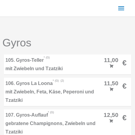
Zum
Haup
Inhalt
springen
Gyros
G
11,00
105. Gyros-Teller
€
mit Zwiebeln und Tzatziki
G
2
11,50
106. Gyros La Loona
€
mit Zwiebeln, Feta, Käse, Peperoni und
Tzatziki
G
12,50
107. Gyros-Auflauf
€
gebratene Champignons, Zwiebeln und
Tzatziki