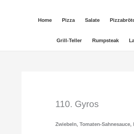
Zum
Inhalt
Home
Pizza
Salate
Pizzabröt
springen
Grill-Teller
Rumpsteak
L
110. Gyros
Zwiebeln, Tomaten-Sahnesauce,