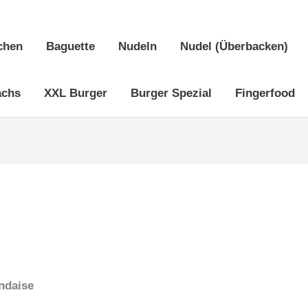
chen
Baguette
Nudeln
Nudel (Überbacken)
achs
XXL Burger
Burger Spezial
Fingerfood
ndaise