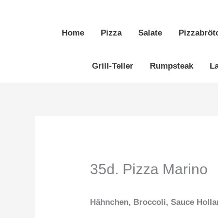
Zum
Inhalt
Home
Pizza
Salate
Pizzabröt
springen
Grill-Teller
Rumpsteak
L
35d. Pizza Marino
Hähnchen, Broccoli, Sauce Holla