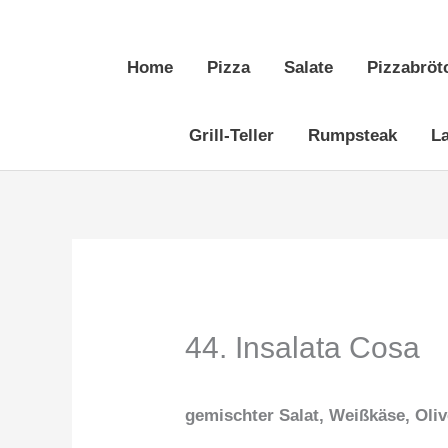
Zum
Inhalt
Home
Pizza
Salate
Pizzabröt
springen
Grill-Teller
Rumpsteak
L
44. Insalata Cosa
gemischter Salat, Weißkäse, Oliv