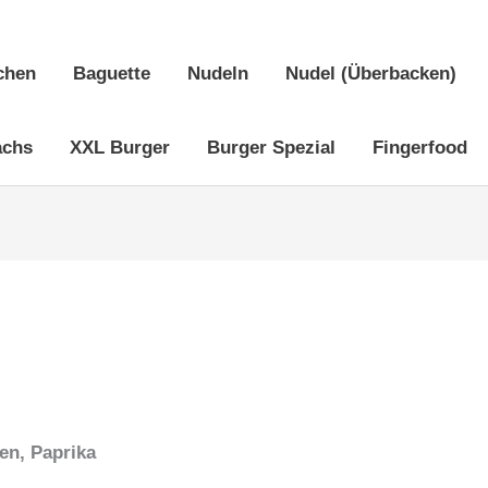
chen
Baguette
Nudeln
Nudel (Überbacken)
achs
XXL Burger
Burger Spezial
Fingerfood
en, Paprika