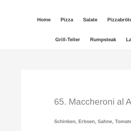
Zum
Inhalt
Home
Pizza
Salate
Pizzabröt
springen
Grill-Teller
Rumpsteak
L
65. Maccheroni al A
Schinken, Erbsen, Sahne, Tomat