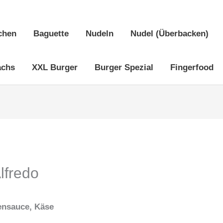
chen
Baguette
Nudeln
Nudel (Überbacken)
achs
XXL Burger
Burger Spezial
Fingerfood
lfredo
ensauce, Käse