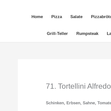
Zum
Inhalt
Home
Pizza
Salate
Pizzabröt
springen
Grill-Teller
Rumpsteak
L
71. Tortellini Alfred
Schinken, Erbsen, Sahne, Tomat