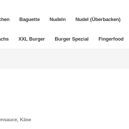
chen
Baguette
Nudeln
Nudel (Überbacken)
achs
XXL Burger
Burger Spezial
Fingerfood
o
ensauce, Käse