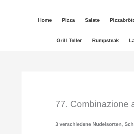
Zum
Inhalt
Home
Pizza
Salate
Pizzabröt
springen
Grill-Teller
Rumpsteak
L
77. Combinazione a
3 verschiedene Nudelsorten, Sc