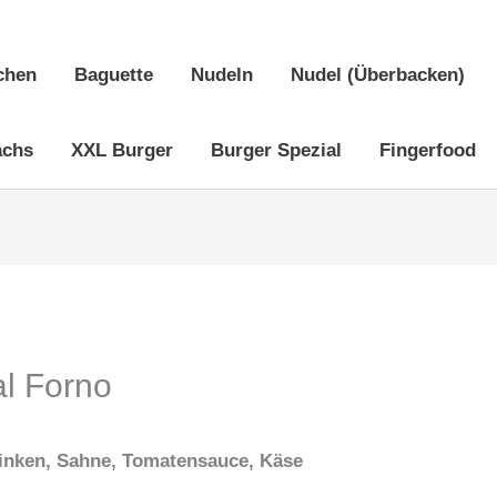
chen
Baguette
Nudeln
Nudel (Überbacken)
achs
XXL Burger
Burger Spezial
Fingerfood
l Forno
hinken, Sahne, Tomatensauce, Käse