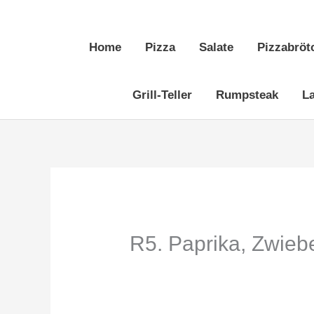
Zum
Inhalt
Home
Pizza
Salate
Pizzabröt
springen
Grill-Teller
Rumpsteak
L
R5. Paprika, Zwiebe